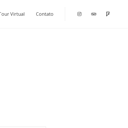
Tour Virtual
Contato
Instagram
Tripadvisor
Foursqu